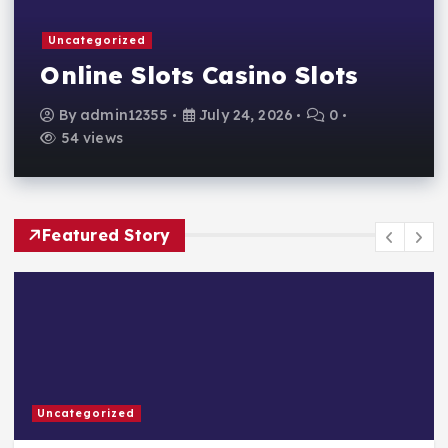
Uncategorized
Online Slots Casino Slots
By
admin12355
July 24, 2026
0
54 views
Featured Story
Uncategorized