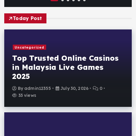
Today Post
Uncategorized
Top Trusted Online Casinos
in Malaysia Live Games
2025
By
admin12355
July 30, 2026
0
33 views