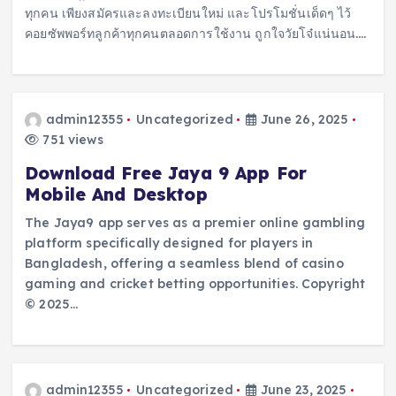
ทุกคน เพียงสมัครและลงทะเบียนใหม่ และโปรโมชั่นเด็ดๆ ไว้
คอยซัพพอร์ทลูกค้าทุกคนตลอดการใช้งาน ถูกใจวัยโจ๋แน่นอน.…
admin12355
Uncategorized
June 26, 2025
751 views
Download Free Jaya 9 App For
Mobile And Desktop
The Jaya9 app serves as a premier online gambling
platform specifically designed for players in
Bangladesh, offering a seamless blend of casino
gaming and cricket betting opportunities. Copyright
© 2025…
admin12355
Uncategorized
June 23, 2025