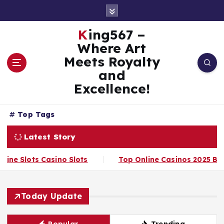
S
k
i
King567 –
p
Where Art
t
Meets Royalty
o
and
c
Excellence!
o
n
t
Top Tags
e
n
Latest Story
t
asino Slots
Top Online Casinos 2025 Best Canadian 
Today Update
Popular
Trending