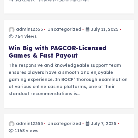
admin12355
Uncategorized
July 11, 2025
764 views
Win Big with PAGCOR-Licensed
Games & Fast Payout
The responsive and knowledgeable support team
ensures players have a smooth and enjoyable
gaming experience. In BOCP’ thorough examination
of various online casino platforms, one of their
standout recommendations is…
admin12355
Uncategorized
July 7, 2025
1168 views