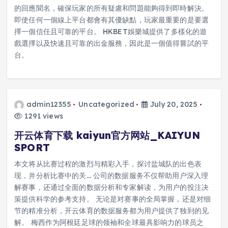
的回應聞名，確保玩家的所有疑慮和問題能夠得到即時解決。
即使任何一個線上平台都會有其優缺點，玩家最重要的是要選
擇一個信任且可靠的平台。 HKBET娛樂城提供了多樣化的遊
戲選擇以及快速且可靠的出金服務，因此是一個值得嘗試的平
台。
admin12355
Uncategorized
July 20, 2025
1291 views
开云体育下载 kaiyun官方网站_KAIYUN
SPORT
本文将从比赛过程的激烈与精彩入手，探讨盐城队的出色表
现，并分析比赛中的关… 公司的数据服务不仅帮助用户深入理
解赛事，还通过全面的数据分析和专家解读，为用户的投注决
策提供科学的参考支持。 无论是对赛事的全局掌握，还是对细
节的精准分析，开云体育的数据服务都为用户提供了独到的见
解。 梅西作为阿根廷足球的领袖和全球最具影响力的球员之